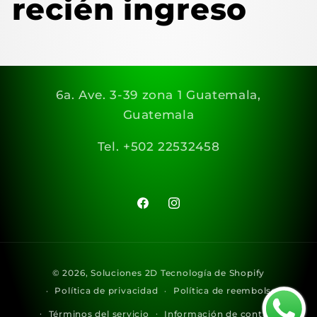
recién ingreso
6a. Ave. 3-39 zona 1 Guatemala,
Guatemala
Tel. +502 22532458
Facebook
Instagram
Formas
© 2026,
Soluciones 2D
Tecnología de Shopify
de
Política de privacidad
Política de reembolso
pago
Términos del servicio
Información de contacto